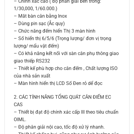
– Chính xác cao ( độ phân giải bên trong:
1/30,000, 1/60.000.)
– Măt bàn cân bằng Inox
– Dùng pin sạc (Ắc quy)
– Chức năng đếm hiển Thị 3 màn hình
– Số hiển thị 6/5/6 (Trọng lượng/ đơn vị trọng
lượng/ mẩu vật đếm)
– Có khả năng kết nối với sàn cân phụ thông giao
giao thiếp RS232
– Thiết kế phù hợp cho cân đếm , Chất lượng ISO
của nhà sản xuất
– Màn hình hiển thị LCD Số Đen rỏ dể đọc
2. CÁC TÍNH NĂNG TỔNG QUÁT CÂN ĐIẾM EC
CAS
– Thiết bị đạt độ chính xác cấp III theo tiêu chuẩn
OIML.
– Độ phân giải nội cao, tốc độ xử lý nhanh.