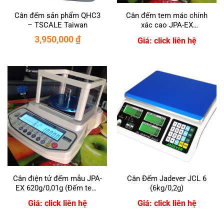
Cân đếm sản phẩm QHC3
Cân đếm tem mác chính
– TSCALE Taiwan
xác cao JPA-EX
2202/0,01g
3,950,000
₫
Giá: click liên hệ
Cân điện tử đếm mẫu JPA-
Cân Đếm Jadever JCL 6
EX 620g/0,01g (Đếm tem,
(6kg/0,2g)
mác siêu nhẹ)
Giá: click liên hệ
Giá: click liên hệ