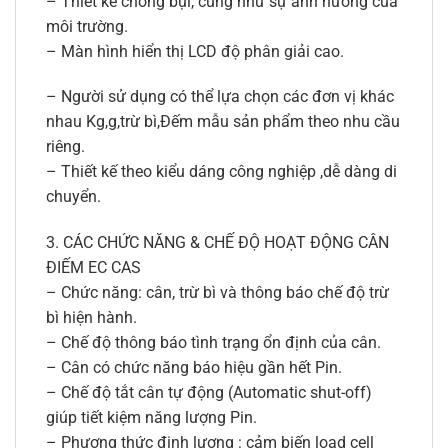
– Thiết kế chống bụi, cũng như sự ảnh hưởng của
môi trường.
– Màn hình hiển thị LCD độ phân giải cao.
– Người sử dụng có thể lựa chọn các đơn vị khác
nhau Kg,g,trừ bì,Đếm mẫu sản phẩm theo nhu cầu
riêng.
– Thiết kế theo kiểu dáng công nghiệp ,dễ dàng di
chuyển.
3. CÁC CHỨC NĂNG & CHẾ ĐỘ HOẠT ĐỘNG CÂN
ĐIẾM EC CAS
– Chức năng: cân, trừ bì và thông báo chế độ trừ
bì hiện hành.
– Chế độ thông báo tình trạng ổn định của cân.
– Cân có chức năng báo hiệu gần hết Pin.
– Chế độ tắt cân tự động (Automatic shut-off)
giúp tiết kiệm năng lượng Pin.
– Phương thức định lượng : cảm biến load cell