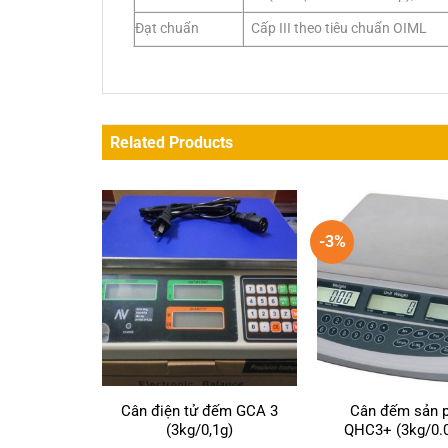
Đạt chuẩn
Cấp III theo tiêu chuẩn OIML
Related Products
-3%
Cân điện tử đếm GCA 3
Cân đếm sản 
(3kg/0,1g)
QHC3+ (3kg/0.