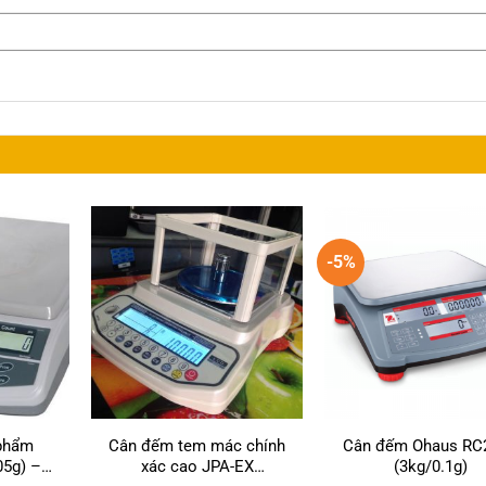
-5%
phẩm
Cân đếm tem mác chính
Cân đếm Ohaus RC
05g) –
xác cao JPA-EX
(3kg/0.1g)