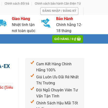
Chính sách đổi trả
Chính sách bảo hành Cân Điện Tử
ĐĂNG NHẬP / ĐĂNG KÝ
Giao Hàng
Bảo Hành
Nhiệt tình tận
Chính hãng 12-
nơi toàn quôc
18 tháng
GIỎ HÀNG /
0
₫
Cam Kết Hàng Chính
A-EX
Hãng 100%
Giá Luôn Ưu Đãi Rẻ Nhất
Thị Trường
c (Siêu
Đội Ngũ Chuyên Viên Tư
Vấn Tận Tình
Chính Sách Hậu Mãi Tốt