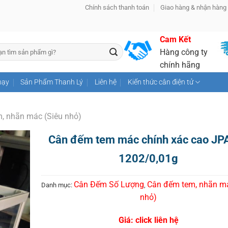
Chính sách thanh toán
Giao hàng & nhận hàng
Cam Kết
Hàng công ty
chính hãng
hạy
Sản Phẩm Thanh Lý
Liên hệ
Kiến thức cân điện tử
, nhãn mác (Siêu nhỏ)
Cân đếm tem mác chính xác cao JP
1202/0,01g
Cân Đếm Số Lượng
Cân đếm tem, nhãn má
Danh mục:
,
nhỏ)
Giá: click liên hệ