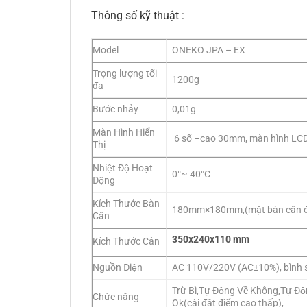
Thông số kỹ thuật :
Model
ONEKO JPA – EX
Trọng lượng tối
1200g
đa
Bước nhảy
0,01g
Màn Hình Hiển
6 số –cao 30mm, màn hình LCD 
Thị
Nhiệt Độ Hoạt
0°~ 40°C
Động
Kích Thước Bàn
180mm×180mm,(mặt bàn cân đư
Cân
350x240x110 mm
Kích Thước Cân
Nguồn Điện
AC 110V/220V (AC±10%), bình s
Trừ Bì,Tự Động Về Không,Tự Độ
Chức năng
Ok(cài đặt điểm cao thấp),