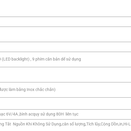
(LED backlight) , 9 phím căn bản dể sử dụng
ợc làm bằng Inox chắc chắn)
ạc 6V/4A ,bình acquy sử dụng 80H liên tục
ng Tắt Nguồn Khi Không Sử Dụng,cân số lượng,Tích lũy,Cộng Dồn,in,Hi-L