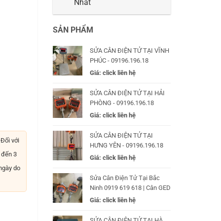
Nhất
SẢN PHẨM
SỬA CÂN ĐIỆN TỬ TẠI VĨNH
PHÚC - 09196.196.18
Giá: click liên hệ
SỬA CÂN ĐIỆN TỬ TẠI HẢI
PHÒNG - 09196.196.18
Giá: click liên hệ
SỬA CÂN ĐIỆN TỬ TẠI
Đối với
HƯNG YÊN - 09196.196.18
 đến 3
Giá: click liên hệ
 ngày do
Sửa Cân Điện Tử Tại Bắc
Ninh 0919 619 618 | Cân GED
Giá: click liên hệ
SỬA CÂN ĐIỆN TỬ TẠI HÀ