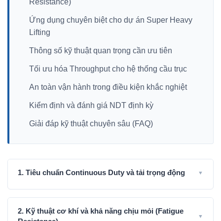
Resistance)
Ứng dụng chuyên biệt cho dự án Super Heavy
Lifting
Thông số kỹ thuật quan trọng cần ưu tiên
Tối ưu hóa Throughput cho hệ thống cầu trục
An toàn vận hành trong điều kiện khắc nghiệt
Kiểm định và đánh giá NDT định kỳ
Giải đáp kỹ thuật chuyên sâu (FAQ)
1. Tiêu chuẩn Continuous Duty và tải trọng động
▼
Ở tải trọng 30 tấn, tiêu chí quan trọng không còn là
khả năng cân tối đa mà là khả năng làm việc liên tục
2. Kỹ thuật cơ khí và khả năng chịu mỏi (Fatigue
▼
(Continuous Duty) dưới tải trọng lớn trong nhiều ca