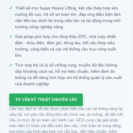
✓
Thiết kế cho Super Heavy Lifting, kết cấu thép hợp kim
cường độ cao, hệ số an toàn lớn, đáp ứng điều kiện làm
việc liên tục dưới tải trọng siêu lớn và tải động trong môi
trường công nghiệp nặng.
✓
Giải pháp phù hợp cho tổng thầu EPC, nhà máy nhiệt
điện - thủy điện, điện gió, đóng tàu, kết cấu thép siêu
trường, cảng biển và các hệ thống cầu trục công suất
lớn.
✓
Tích hợp bộ xử lý số chống rung, truyền dữ liệu không
dây khoảng cách xa, hỗ trợ hiệu chuẩn, kiểm định đo
lường và dễ dàng tích hợp với hệ thống quản lý sản xuất
của doanh nghiệp.
TƯ VẤN KỸ THUẬT CHUYÊN SÂU
Cân treo điện tử 30 tấn được phát triển cho các hệ thống nâng hạ
siêu tải, nơi yêu cầu đồng thời độ chính xác đo lường, độ bền kết
cấu và mức độ an toàn vận hành cao. GED cung cấp giải pháp
toàn diện từ khảo sát điều kiện làm việc, tính toán tải trọng động,
lựa chọn cấu hình phù hợp với cầu trục, đến hiệu chuẩn, kiểm