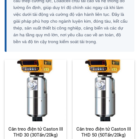
cấu thép cường lực, Loadcell chịu tải cao và hệ thống đo
lường ổn định, giúp duy trì độ chính xác ngay cả khi làm
việc dưới tải động và cường độ vận hành liên tục. Đây là
giải pháp phù hợp cho ngành luyện kim, đóng tàu, kết cấu
thép, sản xuất thiết bị công nghiệp, cảng biển và các dự
án hạ tầng quy mô lớn, nơi yêu cầu cao về an toàn, độ
bền và độ tin cậy trong kiểm soát tải trọng.
Cân treo điện tử Caston III
Cân treo điện tử Caston III
THD 30 (30Tấn/20kg)
THD 50 (50Tấn/20kg)