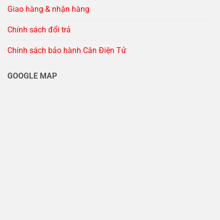
với kỹ sư hiện trường?
Giao hàng & nhận hàng
Trả lời:
Safe Overload là ngưỡng tải thiết bị vẫn đo
lường chính xác và an toàn. Ultimate Load là điểm
Chính sách đổi trả
giới hạn mà tại đó kết cấu có thể bị biến dạng vĩnh
Chính sách bảo hành Cân Điện Tử
viễn hoặc gãy đổ; cần tuyệt đối tránh xa ngưỡng này.
GOOGLE MAP