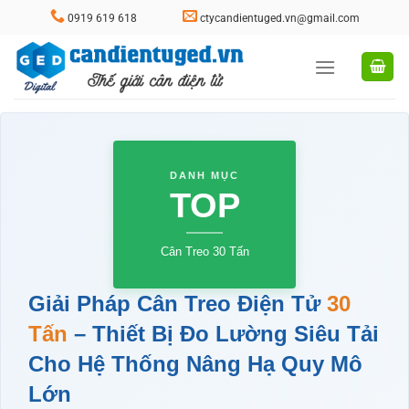
Skip
0919 619 618
ctycandientuged.vn@gmail.com
to
content
DANH MỤC
TOP
Cân Treo 30 Tấn
Giải Pháp Cân Treo Điện Tử
30
Tấn
– Thiết Bị Đo Lường Siêu Tải
Cho Hệ Thống Nâng Hạ Quy Mô
Lớn