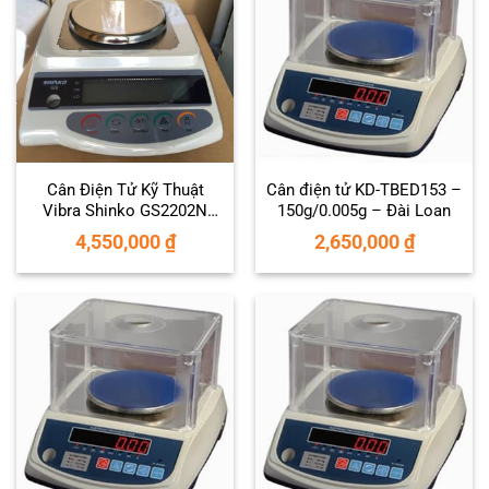
Cân Điện Tử Kỹ Thuật
Cân điện tử KD-TBED153 –
Vibra Shinko GS2202N
150g/0.005g – Đài Loan
(2200g/0.01g)
4,550,000
₫
2,650,000
₫