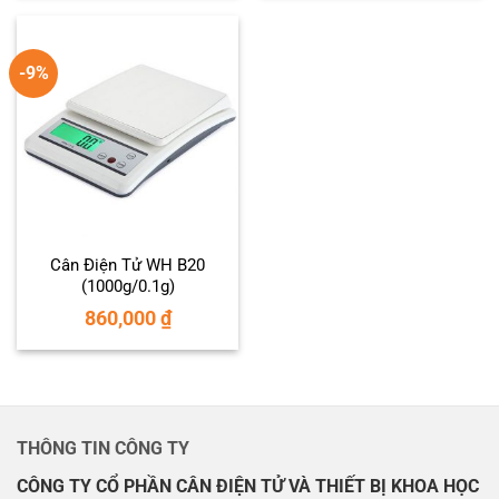
-9%
Cân Điện Tử WH B20
(1000g/0.1g)
860,000
₫
THÔNG TIN CÔNG TY
CÔNG TY CỔ PHẦN CÂN ĐIỆN TỬ VÀ THIẾT BỊ KHOA HỌC