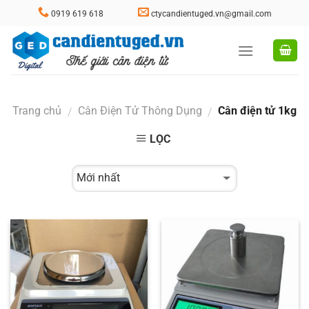
Skip
0919 619 618
ctycandientuged.vn@gmail.com
to
content
Trang chủ
Cân Điện Tử Thông Dụng
Cân điện tử 1kg
/
/
LỌC