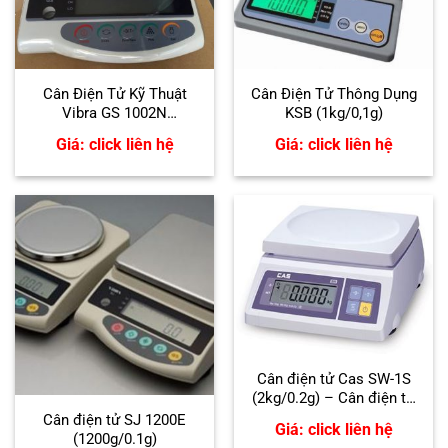
Cân Điện Tử Kỹ Thuật
Cân Điện Tử Thông Dụng
Vibra GS 1002N
KSB (1kg/0,1g)
(1000g/0.01g)
Giá: click liên hệ
Giá: click liên hệ
Cân điện tử Cas SW-1S
(2kg/0.2g) – Cân điện tử
2kg
Cân điện tử SJ 1200E
Giá: click liên hệ
(1200g/0.1g)