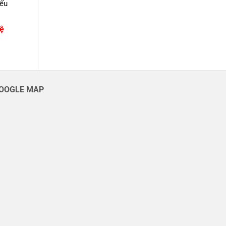
iếu
hệ
OOGLE MAP