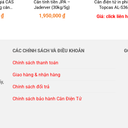
 giá CAS
Cân tính tiền JPA –
Cân điện tử in ph
g cân
Jaderver (30kg/5g)
Topcas AL-S36
10g)
0
₫
1,950,000
₫
Giá: click liên 
CÁC CHÍNH SÁCH VÀ ĐIỀU KHOẢN
G
Chính sách thanh toán
Giao hàng & nhận hàng
y,
Chính sách đổi trả
Chính sách bảo hành Cân Điện Tử