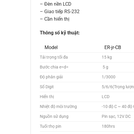
– Đèn nền LCD
– Giao tiếp RS-232
– Cần hiển thị
Thông số kỹ thuật:
Model
ER-jr-CB
Tải trọng tối đa
15 kg
Bước chia e=d=
5 g
Độ phân giải
1/3000
Số Digit
5/6/6(Trọng lượn
Hiển thị
LCD
Nhiệt độ môi trường
-10 độ C ~ 40 độ 
Nguồn sử dụng
Pin sạc, 12V DC
Tuổi thọ pin
180hrs