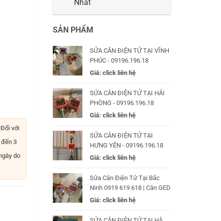
Nhất
SẢN PHẨM
SỬA CÂN ĐIỆN TỬ TẠI VĨNH
PHÚC - 09196.196.18
Giá: click liên hệ
SỬA CÂN ĐIỆN TỬ TẠI HẢI
PHÒNG - 09196.196.18
Giá: click liên hệ
Đối với
SỬA CÂN ĐIỆN TỬ TẠI
 đến 3
HƯNG YÊN - 09196.196.18
 ngày do
Giá: click liên hệ
Sửa Cân Điện Tử Tại Bắc
Ninh 0919 619 618 | Cân GED
Giá: click liên hệ
SỬA CÂN ĐIỆN TỬ TẠI HÀ