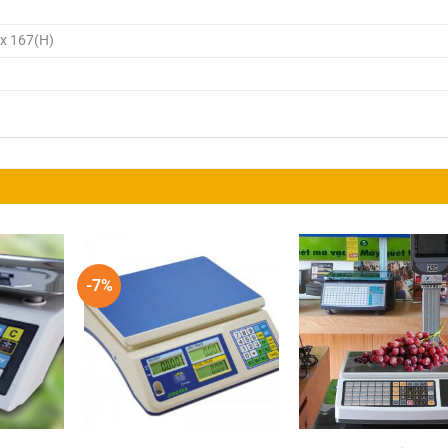
 x 167(H)
-7%