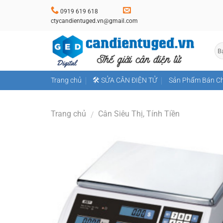
Skip
0919 619 618
to
ctycandientuged.vn@gmail.com
content
Trang chủ
🛠️ SỬA CÂN ĐIỆN TỬ
Sản Phẩm Bán C
Trang chủ
Cân Siêu Thị, Tính Tiền
/