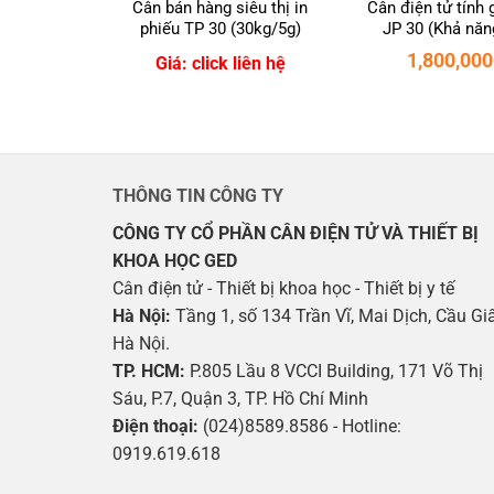
Cân bán hàng siêu thị in
Cân điện tử tính
phiếu TP 30 (30kg/5g)
JP 30 (Khả năn
30Kg/sai số 
1,800,00
Giá: click liên hệ
THÔNG TIN CÔNG TY
CÔNG TY CỔ PHẦN CÂN ĐIỆN TỬ VÀ THIẾT BỊ
KHOA HỌC GED
Cân điện tử - Thiết bị khoa học - Thiết bị y tế
Hà Nội:
Tầng 1, số 134 Trần Vĩ, Mai Dịch, Cầu Giấ
Hà Nội.
TP. HCM:
P.805 Lầu 8 VCCI Building, 171 Võ Thị
Sáu, P.7, Quận 3, TP. Hồ Chí Minh
Điện thoại:
(024)8589.8586 - Hotline:
0919.619.618