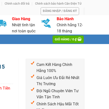
Chính sách đổi trả
Chính sách bảo hành Cân Điện Tử
ĐĂNG NHẬP / ĐĂNG KÝ
Giao Hàng
Bảo Hành
Nhiệt tình tận
Chính hãng 12-
nơi toàn quôc
18 tháng
GIỎ HÀNG /
0
₫
Cam Kết Hàng Chính
 15
Hãng 100%
Giá Luôn Ưu Đãi Rẻ Nhất
Thị Trường
h Tiền
Đội Ngũ Chuyên Viên Tư
Vấn Tận Tình
Chính Sách Hậu Mãi Tốt