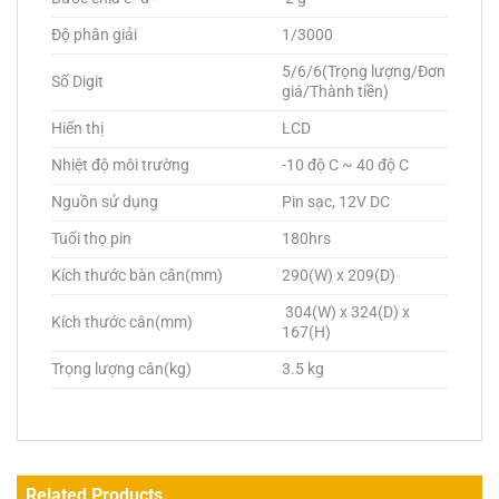
Độ phân giải
1/3000
5/6/6(Trọng lượng/Đơn
Số Digit
giá/Thành tiền)
Hiển thị
LCD
Nhiệt độ môi trường
-10 độ C ~ 40 độ C
Nguồn sử dụng
Pin sạc, 12V DC
Tuổi thọ pin
180hrs
Kích thước bàn cân(mm)
290(W) x 209(D)
304(W) x 324(D) x
Kích thước cân(mm)
167(H)
Trọng lượng cân(kg)
3.5 kg
Related Products