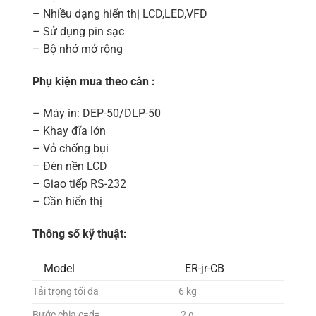
– Nhiều dạng hiển thị LCD,LED,VFD
– Sử dụng pin sạc
– Bộ nhớ mở rộng
Phụ kiện mua theo cân :
– Máy in: DEP-50/DLP-50
– Khay đĩa lớn
– Vỏ chống bụi
– Đèn nền LCD
– Giao tiếp RS-232
– Cần hiển thị
Thông số kỹ thuật:
Model
ER-jr-CB
Tải trọng tối đa
6 kg
Bước chia e=d=
2 g