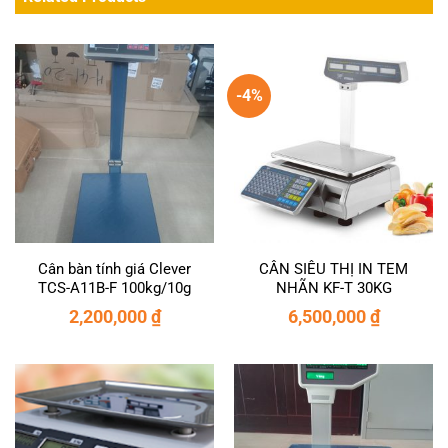
-4%
Cân bàn tính giá Clever
CÂN SIÊU THỊ IN TEM
TCS-A11B-F 100kg/10g
NHÃN KF-T 30KG
2,200,000
₫
6,500,000
₫