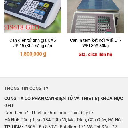
Cân điện tử tính giá CAS
Cân in tem kết nối Wifi LH-
JP 15 (Khả năng cân
WFJ 30S 30kg
15Kg/sai số 5g)
1,800,000
₫
Giá: click liên hệ
THÔNG TIN CÔNG TY
CÔNG TY CỔ PHẦN CÂN ĐIỆN TỬ VÀ THIẾT BỊ KHOA HỌC
GED
Cân điện tử - Thiết bị khoa học - Thiết bị y tế
Hà Nội:
Tầng 1, số 134 Trần Vĩ, Mai Dịch, Cầu Giấy, Hà Nội.
TP. HCM:
P.805 Lầu 8 VCCI Building, 171 Võ Thị Sáu, P.7,