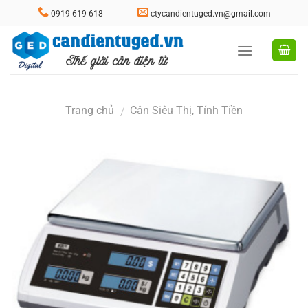
Skip
0919 619 618
ctycandientuged.vn@gmail.com
to
content
Trang chủ
Cân Siêu Thị, Tính Tiền
/