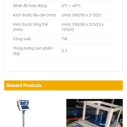
Nhiệt độ hoạt động
0℃ ~ 40℃
Kích thước đĩa cân (mm)
(mm) 340(W) x 215(D)
Kích thước tổng thể
(mm) 350(W) x 325(D) x
(mm)
105(H)
Công suất
7W
Trọng lượng sản phẩm
5.3
(kg)
Related Products