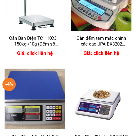
Cân Bàn Điện Tử – KC3 –
Cân đếm tem mác chính
150kg /10g (Đếm số
xác cao JPA-EX3202
lượng)
(3200g/0,01g)
Giá: click liên hệ
Giá: click liên hệ
-4%