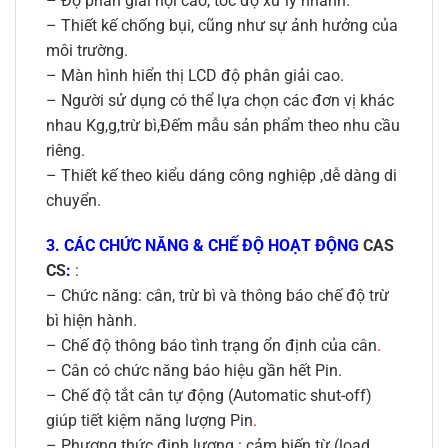
– Độ phân giải nội cao, tốc độ xử lý nhanh.
– Thiết kế chống bụi, cũng như sự ảnh hưởng của
môi trường.
– Màn hình hiển thị LCD độ phân giải cao.
– Người sử dụng có thể lựa chọn các đơn vị khác
nhau Kg,g,trừ bì,Đếm mẫu sản phẩm theo nhu cầu
riêng.
– Thiết kế theo kiểu dáng công nghiệp ,dễ dàng di
chuyển.
3. CÁC CHỨC NĂNG & CHẾ ĐỘ HOẠT ĐỘNG
CAS
CS
:
:
– Chức năng: cân, trừ bì và thông báo chế độ trừ
bì hiện hành.
– Chế độ thông báo tình trạng ổn định của cân
.
– Cân có chức năng báo hiệu gần hết Pin.
– Chế độ tắt cân tự động (Automatic shut-off)
giúp tiết kiệm năng lượng Pin
.
– Phương thức định lượng : cảm biến từ (load