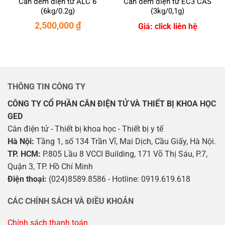
Cân đếm điện tử ALC 6
Cân đếm điện tử EC3 CAS
(6kg/0.2g)
(3kg/0,1g)
2,500,000
₫
Giá: click liên hệ
THÔNG TIN CÔNG TY
CÔNG TY CỔ PHẦN CÂN ĐIỆN TỬ VÀ THIẾT BỊ KHOA HỌC
GED
Cân điện tử - Thiết bị khoa học - Thiết bị y tế
Hà Nội:
Tầng 1, số 134 Trần Vĩ, Mai Dịch, Cầu Giấy, Hà Nội.
TP. HCM:
P.805 Lầu 8 VCCI Building, 171 Võ Thị Sáu, P.7,
Quận 3, TP. Hồ Chí Minh
Điện thoại:
(024)8589.8586 - Hotline: 0919.619.618
CÁC CHÍNH SÁCH VÀ ĐIỀU KHOẢN
Chính sách thanh toán