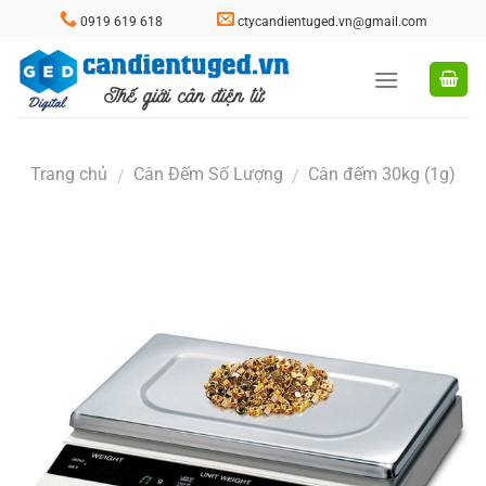
Skip
0919 619 618
ctycandientuged.vn@gmail.com
to
content
Trang chủ
Cân Đếm Số Lượng
Cân đếm 30kg (1g)
/
/