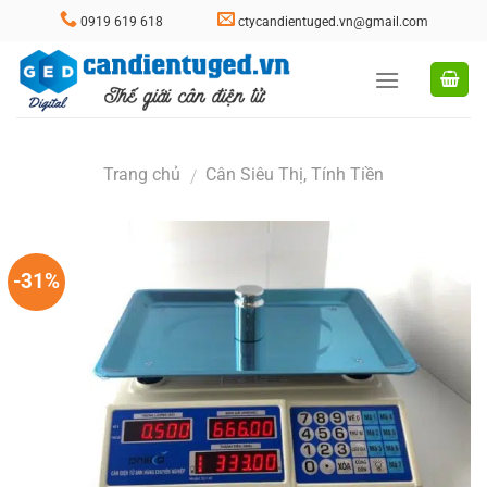
Skip
0919 619 618
ctycandientuged.vn@gmail.com
to
content
Trang chủ
Cân Siêu Thị, Tính Tiền
/
-31%