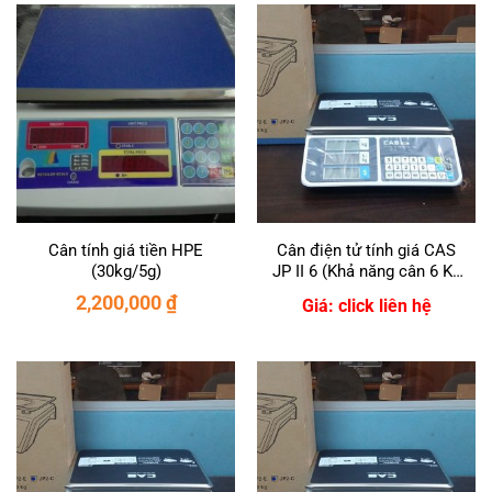
Cân tính giá tiền HPE
Cân điện tử tính giá CAS
(30kg/5g)
JP II 6 (Khả năng cân 6 Kg
/ Sai số 2g)
2,200,000
₫
Giá: click liên hệ