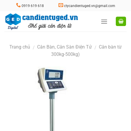
Skip
0919 619 618
ctycandientuged.vn@gmail.com
to
content
Trang chủ
Cân Bàn, Cân Sàn Điện Tử
Cân bàn từ
/
/
300kg-500kg)