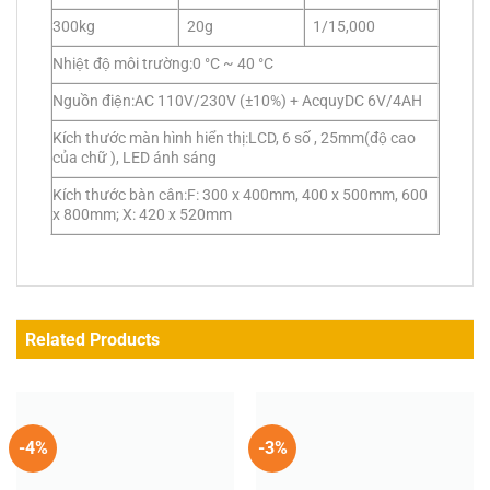
300kg
20g
1/15,000
Nhiệt độ môi trường:0 °C ~ 40 °C
Nguồn điện:AC 110V/230V (±10%) + AcquyDC 6V/4AH
Kích thước màn hình hiển thị:LCD, 6 số , 25mm(độ cao
của chữ ), LED ánh sáng
Kích thước bàn cân:F: 300 x 400mm, 400 x 500mm, 600
x 800mm; X: 420 x 520mm
Related Products
-4%
-3%