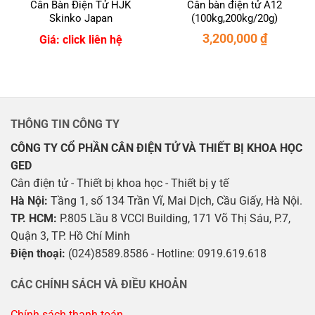
Cân Bàn Điện Tử HJK
Cân bàn điện tử A12
Skinko Japan
(100kg,200kg/20g)
3,200,000
₫
Giá: click liên hệ
THÔNG TIN CÔNG TY
CÔNG TY CỔ PHẦN CÂN ĐIỆN TỬ VÀ THIẾT BỊ KHOA HỌC
GED
Cân điện tử - Thiết bị khoa học - Thiết bị y tế
Hà Nội:
Tầng 1, số 134 Trần Vĩ, Mai Dịch, Cầu Giấy, Hà Nội.
TP. HCM:
P.805 Lầu 8 VCCI Building, 171 Võ Thị Sáu, P.7,
Quận 3, TP. Hồ Chí Minh
Điện thoại:
(024)8589.8586 - Hotline: 0919.619.618
CÁC CHÍNH SÁCH VÀ ĐIỀU KHOẢN
Chính sách thanh toán