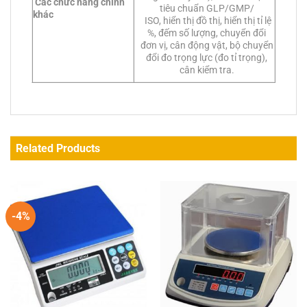
Các chức năng chính
tiêu chuẩn GLP/GMP/
khác
ISO, hiển thị đồ thị, hiển thị tỉ lệ
%, đếm số lượng, chuyển đổi
đơn vị, cân động vật, bộ chuyển
đổi đo trọng lực (đo tỉ trọng),
cân kiểm tra.
Related Products
-4%