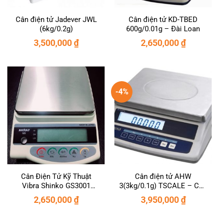
Cân điện tử Jadever JWL
Cân điện tử KD-TBED
(6kg/0.2g)
600g/0.01g – Đài Loan
3,500,000
₫
2,650,000
₫
-4%
Cân Điện Tử Kỹ Thuật
Cân điện tử AHW
Vibra Shinko GS3001
3(3kg/0.1g) TSCALE – Cân
(3000g/0.1g)
điện tử 3kg
2,650,000
₫
3,950,000
₫