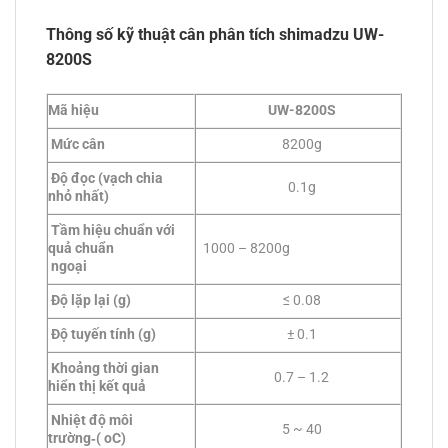
Thông số kỹ thuật cân phân tích shimadzu UW-
8200S
Mã hiệu
UW-8200S
Mức cân
8200g
Độ đọc (vạch chia
0.1g
nhỏ nhất)
Tầm hiệu chuẩn với
quả chuẩn
1000 – 8200g
ngoại
Độ lặp lại (g)
≤ 0.08
Độ tuyến tính (g)
± 0.1
Khoảng thời gian
0.7 – 1.2
hiển thị kết quả
Nhiệt độ môi
5 ~ 40
trường‑( oC)