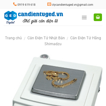
Skip
0919 619 618
ctycandientuged.vn@gmail.com
to
content
Trang chủ
Cân Điện Tử Nhật Bản
Cân Điện Tử Hãng
/
/
Shimadzu