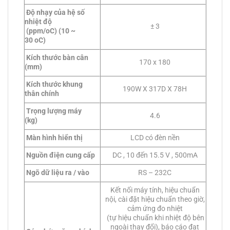
Độ nhạy của hệ số
nhiệt độ
± 3
(ppm/oC)
(10 ~
30 oC)
Kích thước bàn cân
170 x 180
(mm)
Kích thước khung
190W X 317D X 78H
thân chính
Trọng lượng máy
4.6
(kg)
Màn hình hiển thị
LCD có đèn nền
Nguồn điện cung cấp
DC , 10 đến 15.5 V , 500mA
Ngõ dữ liệu ra / vào
RS – 232C
Kết nối máy tính, hiệu chuẩn
nội, cài đặt hiệu chuẩn theo giờ,
cảm ứng đo nhiệt
(tự hiệu chuẩn khi nhiệt độ bên
ngoài thay đổi), báo cáo đạt