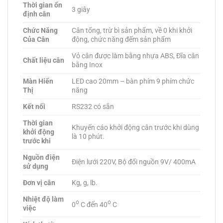
Thời gian ổn
3 giây
định cân
Chức Năng
Cân tổng, trừ bì sản phẩm, về 0 khi khởi
Của Cân
động, chức năng đếm sản phẩm
Vỏ cân được làm bằng nhựa ABS, Đĩa cân
Chất liệu cân
bằng Inox
Màn Hiển
LED cao 20mm – bàn phím 9 phím chức
Thị
năng
Kết nối
RS232 có sẵn
Thời gian
Khuyến cáo khởi động cân trước khi dùng
khởi động
là 10 phút.
trước khi
Nguồn điện
Điện lưới 220V, Bộ đổi nguồn 9V/ 400mA
sử dụng
Đơn vị cân
Kg, g, lb.
Nhiệt độ làm
o
o
0
C đến 40
C
việc