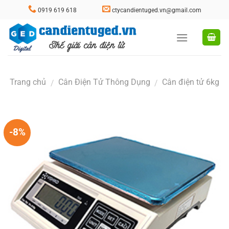
Skip
0919 619 618
ctycandientuged.vn@gmail.com
to
content
Trang chủ
Cân Điện Tử Thông Dụng
Cân điện tử 6kg
/
/
-8%