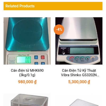
Related Products
-4%
Cân điện tử MHK690
Cân Điện Tử Kỹ Thuật
(3kg/0.1g)
Vibra Shinko GS3202N
(3200g/0.01g)
980,000
₫
5,300,000
₫