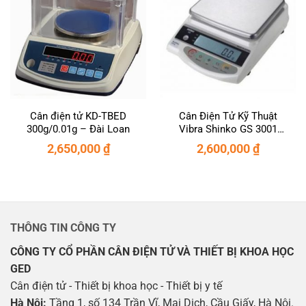
Cân điện tử KD-TBED
Cân Điện Tử Kỹ Thuật
300g/0.01g – Đài Loan
Vibra Shinko GS 3001
(3000g/0.1g)
2,650,000
₫
2,600,000
₫
THÔNG TIN CÔNG TY
CÔNG TY CỔ PHẦN CÂN ĐIỆN TỬ VÀ THIẾT BỊ KHOA HỌC
GED
Cân điện tử - Thiết bị khoa học - Thiết bị y tế
Hà Nội:
Tầng 1, số 134 Trần Vĩ, Mai Dịch, Cầu Giấy, Hà Nội.