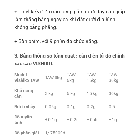
+ Thiết kế với 4 chân tăng giảm dưới đáy cân giúp
làm thăng bằng ngay cả khi đặt dưới địa hình
không bằng phẳng.
+ Bàn phím, với 9 phím đa chức năng.
3. Bảng thông số tổng quát : cân điện tử độ chính
xác cao VISHIKO.
Model
TAW
TAW
TAW
TAW 3kg
Vishiko TAW
6kg
15kg
30kg
Khả năng
3 kg
6 kg
15 kg
30kg
cân
Bước nhảy
0.05g
0.1g
0.2g
0.5
Độ tuyến
± 0.1g
± 0.2g
± 0.4g
± 1g
tính
Độ phân giải
1/ 75000d