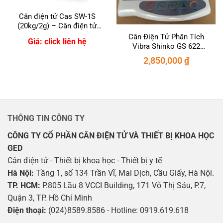
Cân điện tử Cas SW-1S
(20kg/2g) – Cân điện tử
20kg
Cân Điện Tử Phân Tích
Giá: click liên hệ
Vibra Shinko GS 622
(620g/0.01g)
2,850,000
₫
THÔNG TIN CÔNG TY
CÔNG TY CỔ PHẦN CÂN ĐIỆN TỬ VÀ THIẾT BỊ KHOA HỌC
GED
Cân điện tử - Thiết bị khoa học - Thiết bị y tế
Hà Nội:
Tầng 1, số 134 Trần Vĩ, Mai Dịch, Cầu Giấy, Hà Nội.
TP. HCM:
P.805 Lầu 8 VCCI Building, 171 Võ Thị Sáu, P.7,
Quận 3, TP. Hồ Chí Minh
Điện thoại:
(024)8589.8586 - Hotline: 0919.619.618