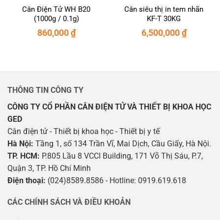
Cân Điện Tử WH B20
Cân siêu thị in tem nhãn
(1000g / 0.1g)
KF-T 30KG
860,000
₫
6,500,000
₫
THÔNG TIN CÔNG TY
CÔNG TY CỔ PHẦN CÂN ĐIỆN TỬ VÀ THIẾT BỊ KHOA HỌC
GED
Cân điện tử - Thiết bị khoa học - Thiết bị y tế
Hà Nội:
Tầng 1, số 134 Trần Vĩ, Mai Dịch, Cầu Giấy, Hà Nội.
TP. HCM:
P.805 Lầu 8 VCCI Building, 171 Võ Thị Sáu, P.7,
Quận 3, TP. Hồ Chí Minh
Điện thoại:
(024)8589.8586 - Hotline: 0919.619.618
CÁC CHÍNH SÁCH VÀ ĐIỀU KHOẢN