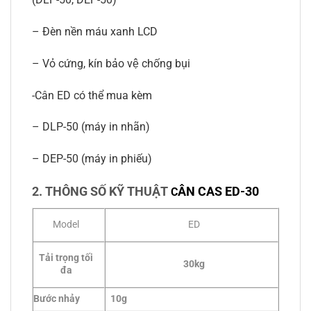
– Đèn nền máu xanh LCD
– Vỏ cứng, kín bảo vệ chống bụi
-Cân ED có thể mua kèm
– DLP-50 (máy in nhãn)
– DEP-50 (máy in phiếu)
2. THÔNG SỐ KỸ THUẬT
ÂN CAS ED-30
C
Model
ED
Tải trọng tối
30kg
đa
Bước nhảy
10g