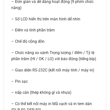
– Đơn giản và dễ dàng hoạt động (9 phím chức
năng)
– Số LCD hiển thị trên màn hình dể nhìn
– Đếm và tính phần trăm
– Chế độ cộng dồn
– Chức năng so sánh Trọng lượng / đếm / Tỷ lệ
phần trăm (HI / OK / LO) với báo động (tiếng bíp)
– Giao diện RS-232C (kết nối máy tính / máy in)
– Pin sạc
– nấp cân (thép không gỉ và nhựa)
– Có thể kết nối máy in Mã vạch và in tem dán
(DLP-50, DEP-50)