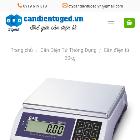
Skip
0919 619 618
ctycandientuged.vn@gmail.com
to
content
Trang chủ
Cân Điện Tử Thông Dụng
Cân điện tử
/
/
30kg