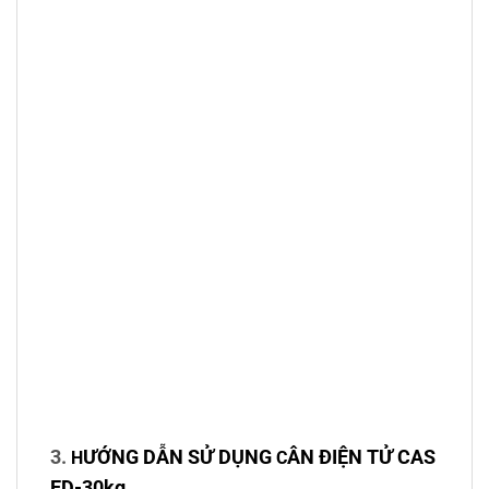
3.
ƯỚNG DẪN SỬ DỤNG
ÂN ĐIỆN TỬ
CAS
H
C
ED-30kg