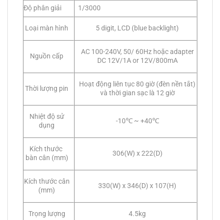
Độ phân giải
1/3000
Loại màn hình
5 digit, LCD (blue backlight)
AC 100-240V, 50/ 60Hz hoặc adapter
Nguồn cấp
DC 12V/1A or 12V/800mA
Hoạt động liên tục 80 giờ (đèn nền tắt)
Thời lượng pin
và thời gian sạc là 12 giờ
Nhiệt độ sử
-10℃ ~ +40℃
dụng
Kích thước
306(W) x 222(D)
bàn cân (mm)
Kích thước cân
330(W) x 346(D) x 107(H)
(mm)
Trọng lượng
4.5kg