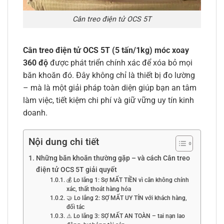
Cân treo điện tử OCS 5T
Cân treo điện tử OCS 5T (5 tấn/1kg) móc xoay
360 độ
được phát triển chính xác để xóa bỏ mọi
băn khoăn đó. Đây không chỉ là thiết bị đo lường
– mà là một giải pháp toàn diện giúp bạn an tâm
làm việc, tiết kiệm chi phí và giữ vững uy tín kinh
doanh.
Nội dung chi tiết
Những băn khoăn thường gặp – và cách Cân treo
điện tử OCS 5T giải quyết
💰 Lo lắng 1: Sợ MẤT TIỀN vì cân không chính
xác, thất thoát hàng hóa
🤝 Lo lắng 2: SỢ MẤT UY TÍN với khách hàng,
đối tác
⚠️ Lo lắng 3: SỢ MẤT AN TOÀN – tai nạn lao