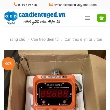
Skip
0919 619 618
ctycandientuged.vn@gmail.com
to
content
Trang chủ
Cân treo điện tử
Cân treo điện tử 5 tấn
/
/
-8%