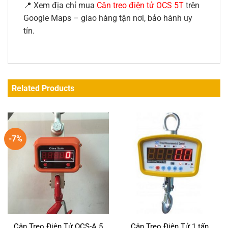
📍 Xem địa chỉ mua
Cân treo điện tử OCS 5T
trên
Google Maps – giao hàng tận nơi, bảo hành uy
tín.
Related Products
-7%
Cân Treo Điện Tử OCS-A 5
Cân Treo Điện Tử 1 tấn