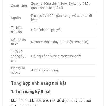
Zero, tự động chỉnh Zero, Switch, giữ kết
Chức năng
quả, cảnh báo quá tải
Pin sạc 6V-10Ah gắn trong, AC adapter đi
Nguồn
kèm
Tín hiệu
Có, cảnh báo pin yếu
báo pin
Điều khiển
Remote không dây (phụ kiện kèm theo)
từ xa
Thiết kế
chống bụi/
Có, chịu ảnh hưởng môi trường tốt
ẩm
Định vị đa
4 hướng chủ động
hướng
Tổng hợp tính năng nổi bật
1. Tính năng kỹ thuật
Màn hình LED số đỏ rõ nét, dễ đọc ngay cả dưới