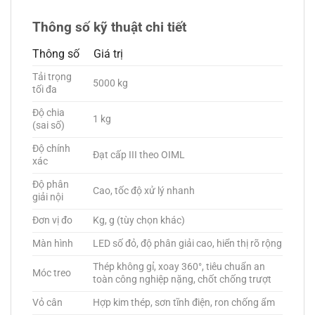
Thông số kỹ thuật chi tiết
Thông số
Giá trị
Tải trọng
5000 kg
tối đa
Độ chia
1 kg
(sai số)
Độ chính
Đạt cấp III theo OIML
xác
Độ phân
Cao, tốc độ xử lý nhanh
giải nội
Đơn vị đo
Kg, g (tùy chọn khác)
Màn hình
LED số đỏ, độ phân giải cao, hiển thị rõ rộng
Thép không gỉ, xoay 360°, tiêu chuẩn an
Móc treo
toàn công nghiệp nặng, chốt chống trượt
Vỏ cân
Hợp kim thép, sơn tĩnh điện, ron chống ẩm