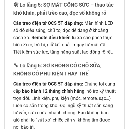
🛠️ Lo lắng 5: SỢ MẤT CÔNG SỨC – thao tác
khó khăn, phải trèo cao, đọc số không rõ
Cân treo điện tử OCS 5T đáp ứng:
Màn hình LED
số đỏ siêu sáng, chữ to, đọc dễ dàng ở khoảng
cách xa.
Remote điều khiển từ xa
cho phép thực
hiện Zero, trừ bì, giữ kết quả… ngay từ mặt đất.
Tiết kiệm sức lực, tăng năng suất lao động rõ rệt.
🔧 Lo lắng 6: SỢ KHÔNG CÓ CHỖ SỬA,
KHÔNG CÓ PHỤ KIỆN THAY THẾ
Cân treo điện tử OCS 5T đáp ứng:
Chúng tôi cung
cấp
bảo hành 12 tháng chính hãng
, hỗ trợ kỹ thuật
trọn đời. Linh kiện, phụ kiện (móc, remote, sạc…)
luôn có sẵn trong kho. Đội ngũ kỹ thuật sẵn sàng
tư vấn, sửa chữa nhanh chóng. Bạn không bao
giờ phải lo “vứt xó” chiếc cân vì không tìm được
nơi bảo trì.