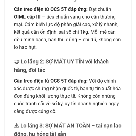
Cân treo điện tử OCS 5T đáp ứng:
Đạt chuẩn
OIML cấp III
– tiêu chuẩn vàng cho cân thương
mại. Cảm biến lực độ phân giải cao, xử lý nhanh,
kết quả cân ổn định, sai số chỉ 1kg. Mỗi mẻ cân
đều minh bạch, bạn thu đúng – chi đủ, không còn
lo hao hụt.
🤝 Lo lắng 2: SỢ MẤT UY TÍN với khách
hàng, đối tác
Cân treo điện tử OCS 5T đáp ứng:
Với độ chính
xác được chứng nhận quốc tế, bạn tự tin xuất hóa
đơn đúng khối lượng thực tế. Không còn những
cuộc tranh cãi về số ký, uy tín doanh nghiệp ngày
càng được củng cố.
⚠️ Lo lắng 3: SỢ MẤT AN TOÀN – tai nạn lao
động, hư hỏng tài sản