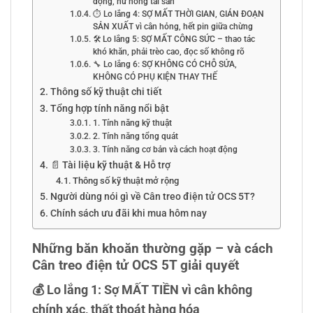
động, hư hỏng tài sản
⏱️ Lo lắng 4: SỢ MẤT THỜI GIAN, GIÁN ĐOẠN
SẢN XUẤT vì cân hỏng, hết pin giữa chừng
🛠️ Lo lắng 5: SỢ MẤT CÔNG SỨC – thao tác
khó khăn, phải trèo cao, đọc số không rõ
🔧 Lo lắng 6: SỢ KHÔNG CÓ CHỖ SỬA,
KHÔNG CÓ PHỤ KIỆN THAY THẾ
Thông số kỹ thuật chi tiết
Tổng hợp tính năng nổi bật
1. Tính năng kỹ thuật
2. Tính năng tổng quát
3. Tính năng cơ bản và cách hoạt động
📄 Tài liệu kỹ thuật & Hỗ trợ
Thông số kỹ thuật mở rộng
Người dùng nói gì về Cân treo điện tử OCS 5T?
Chính sách ưu đãi khi mua hôm nay
Những băn khoăn thường gặp – và cách
Cân treo điện tử OCS 5T giải quyết
💰 Lo lắng 1: Sợ MẤT TIỀN vì cân không
chính xác, thất thoát hàng hóa