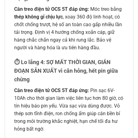
Cân treo điện tử OCS 5T đáp ứng:
Móc treo bằng
thép không gỉ chịu lực
, xoay 360 độ linh hoạt, có
chốt chống trượt, hệ số an toàn cao gấp nhiều lần
tải trọng. Định vị 4 hướng chống xoắn cáp, giữ
hàng chắc chắn ngay cả khi rung lắc. Bảo vệ
người và hàng hóa là ưu tiên hàng đầu.
⏱️ Lo lắng 4: SỢ MẤT THỜI GIAN, GIÁN
ĐOẠN SẢN XUẤT vì cân hỏng, hết pin giữa
chừng
Cân treo điện tử OCS 5T đáp ứng:
Pin sạc 6V-
10Ah cho thời gian làm việc liên tục hơn 80 giờ, có
tín hiệu báo pin yếu. Vừa sạc vừa dùng được. Vỏ
thép sơn tĩnh điện, ron chống ẩm giúp cân bền bỉ
trong môi trường khắc nghiệt, hạn chế tối đa hư
hỏng bất ngờ.