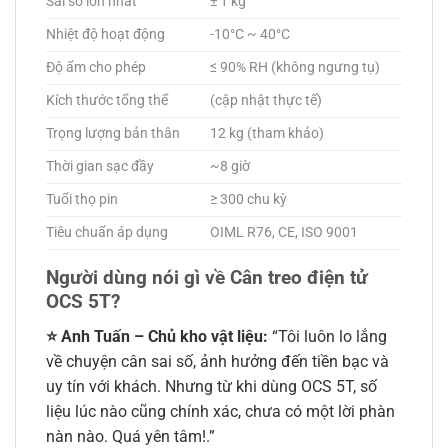
Sai số lớn nhất
± 1 kg
Nhiệt độ hoạt động
-10°C ~ 40°C
Độ ẩm cho phép
≤ 90% RH (không ngưng tụ)
Kích thước tổng thể
(cập nhật thực tế)
Trọng lượng bản thân
12 kg (tham khảo)
Thời gian sạc đầy
~8 giờ
Tuổi thọ pin
≥ 300 chu kỳ
Tiêu chuẩn áp dụng
OIML R76, CE, ISO 9001
Người dùng nói gì về Cân treo điện tử
OCS 5T?
⭐ Anh Tuấn – Chủ kho vật liệu:
“Tôi luôn lo lắng
về chuyện cân sai số, ảnh hưởng đến tiền bạc và
uy tín với khách. Nhưng từ khi dùng OCS 5T, số
liệu lúc nào cũng chính xác, chưa có một lời phàn
nàn nào. Quá yên tâm!.”